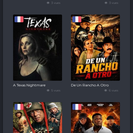
3 vues
3 vues
A Texas Nightmare
De Un Rancho A Otro
5 vues
6 vues