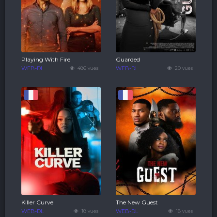
Playing With Fire
Guarded
WEB-DL
486 vues
WEB-DL
20 vues
Killer Curve
The New Guest
WEB-DL
18 vues
WEB-DL
18 vues