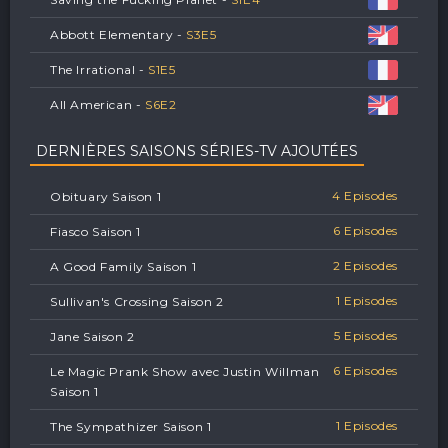
Abbott Elementary -
S
3
E
5
The Irrational -
S
1
E
5
All American -
S
6
E
2
DERNIÈRES SAISONS SÉRIES-TV AJOUTÉES
4 Episodes
Obituary Saison 1
6 Episodes
Fiasco Saison 1
2 Episodes
A Good Family Saison 1
1 Episodes
Sullivan's Crossing Saison 2
5 Episodes
Jane Saison 2
6 Episodes
Le Magic Prank Show avec Justin Willman
Saison 1
1 Episodes
The Sympathizer Saison 1