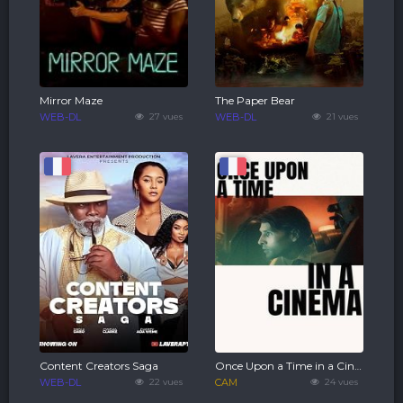
Mirror Maze
The Paper Bear
WEB-DL
27 vues
WEB-DL
21 vues
Content Creators Saga
Once Upon a Time in a Cinema
WEB-DL
22 vues
CAM
24 vues