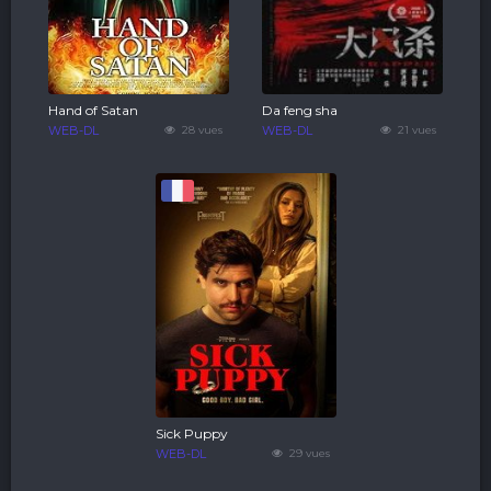
Hand of Satan
Da feng sha
WEB-DL
28 vues
WEB-DL
21 vues
Sick Puppy
WEB-DL
29 vues