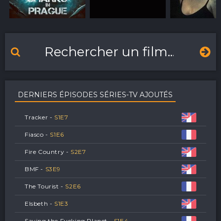
DERNIERS ÉPISODES SÉRIES-TV AJOUTÉS
Tracker -
S
1
E
7
Fiasco -
S
1
E
6
Fire Country -
S
2
E
7
BMF -
S
3
E
9
The Tourist -
S
2
E
6
Elsbeth -
S
1
E
3
Saving the Fucking Planet -
S
1
E
4