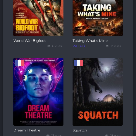
World War Bigfoot
Taking What's Mine
6 vues
WEB-DL
13 vues
Dream Theatre
Squatch
13 vues
18 vues