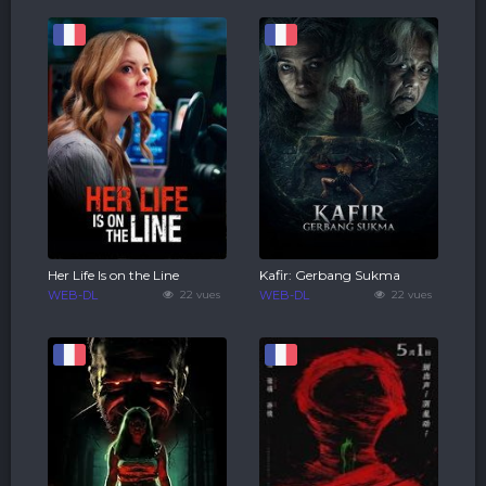
Her Life Is on the Line
Kafir: Gerbang Sukma
WEB-DL
22 vues
WEB-DL
22 vues